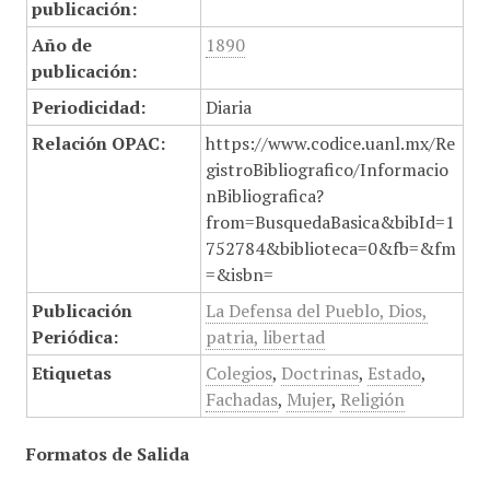
publicación:
Año de
1890
publicación:
Periodicidad:
Diaria
Relación OPAC:
https://www.codice.uanl.mx/Re
gistroBibliografico/Informacio
nBibliografica?
from=BusquedaBasica&bibId=1
752784&biblioteca=0&fb=&fm
=&isbn=
Publicación
La Defensa del Pueblo, Dios,
Periódica:
patria, libertad
Etiquetas
Colegios
,
Doctrinas
,
Estado
,
Fachadas
,
Mujer
,
Religión
Formatos de Salida