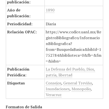
publicación:
Año de
1890
publicación:
Periodicidad:
Diaria
Relación OPAC:
https://www.codice.uanl.mx/Re
gistroBibliografico/Informacio
nBibliografica?
from=BusquedaBasica&bibId=1
752784&biblioteca=0&fb=&fm
=&isbn=
Publicación
La Defensa del Pueblo, Dios,
Periódica:
patria, libertad
Etiquetas
Consejos
,
General Treviño
,
Inundaciones
,
Monopolio
,
Veracruz
Formatos de Salida