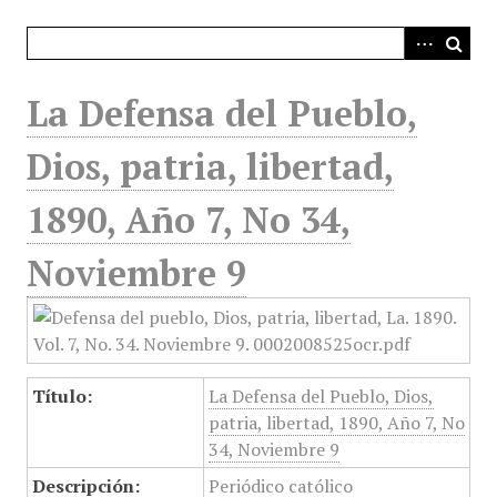
i
n
c
i
La Defensa del Pueblo,
p
a
Dios, patria, libertad,
l
1890, Año 7, No 34,
Noviembre 9
Título:
La Defensa del Pueblo, Dios,
patria, libertad, 1890, Año 7, No
34, Noviembre 9
Descripción:
Periódico católico