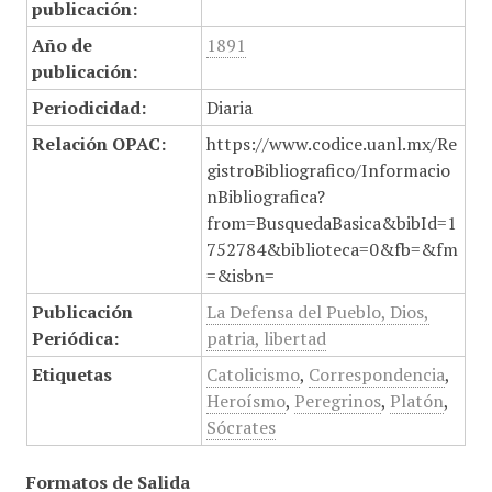
publicación:
Año de
1891
publicación:
Periodicidad:
Diaria
Relación OPAC:
https://www.codice.uanl.mx/Re
gistroBibliografico/Informacio
nBibliografica?
from=BusquedaBasica&bibId=1
752784&biblioteca=0&fb=&fm
=&isbn=
Publicación
La Defensa del Pueblo, Dios,
Periódica:
patria, libertad
Etiquetas
Catolicismo
,
Correspondencia
,
Heroísmo
,
Peregrinos
,
Platón
,
Sócrates
Formatos de Salida