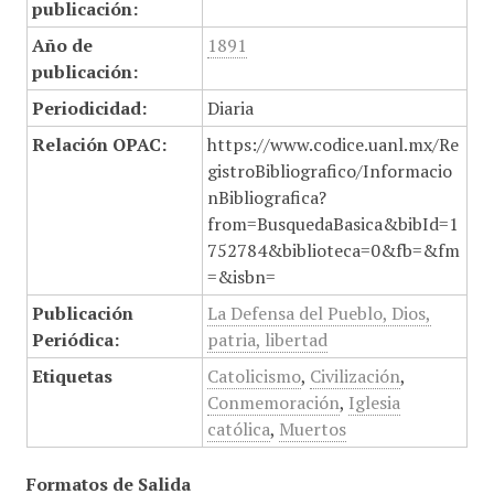
publicación:
Año de
1891
publicación:
Periodicidad:
Diaria
Relación OPAC:
https://www.codice.uanl.mx/Re
gistroBibliografico/Informacio
nBibliografica?
from=BusquedaBasica&bibId=1
752784&biblioteca=0&fb=&fm
=&isbn=
Publicación
La Defensa del Pueblo, Dios,
Periódica:
patria, libertad
Etiquetas
Catolicismo
,
Civilización
,
Conmemoración
,
Iglesia
católica
,
Muertos
Formatos de Salida