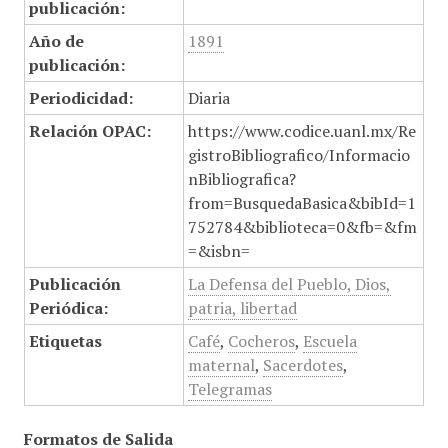
publicación:
Año de
1891
publicación:
Periodicidad:
Diaria
Relación OPAC:
https://www.codice.uanl.mx/Re
gistroBibliografico/Informacio
nBibliografica?
from=BusquedaBasica&bibId=1
752784&biblioteca=0&fb=&fm
=&isbn=
Publicación
La Defensa del Pueblo, Dios,
Periódica:
patria, libertad
Etiquetas
Café
,
Cocheros
,
Escuela
maternal
,
Sacerdotes
,
Telegramas
Formatos de Salida