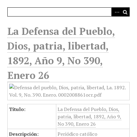
i
n
c
i
La Defensa del Pueblo,
p
a
Dios, patria, libertad,
l
1892, Año 9, No 390,
Enero 26
Título:
La Defensa del Pueblo, Dios,
patria, libertad, 1892, Año 9,
No 390, Enero 26
Descripción:
Periódico católico