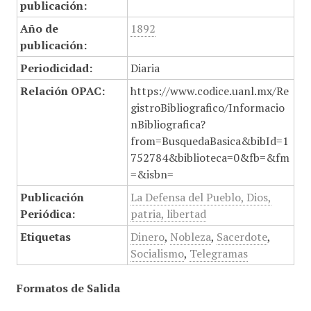
publicación:
Año de
1892
publicación:
Periodicidad:
Diaria
Relación OPAC:
https://www.codice.uanl.mx/Re
gistroBibliografico/Informacio
nBibliografica?
from=BusquedaBasica&bibId=1
752784&biblioteca=0&fb=&fm
=&isbn=
Publicación
La Defensa del Pueblo, Dios,
Periódica:
patria, libertad
Etiquetas
Dinero
,
Nobleza
,
Sacerdote
,
Socialismo
,
Telegramas
Formatos de Salida