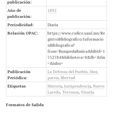
publicación:
Año de
1892
publicación:
Periodicidad:
Diaria
Relación OPAC:
https://www.codice.uanl.mx/Re
gistroBibliografico/Informacio
nBibliografica?
from=BusquedaBasica&bibId=1
752784&biblioteca=0&fb=&fm
=&isbn=
Publicación
La Defensa del Pueblo, Dios,
Periódica:
patria, libertad
Etiquetas
Historia
,
Jurisprudencia
,
Nuevo
Laredo
,
Terrenos
,
Viruela
Formatos de Salida