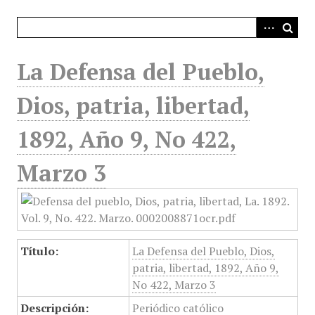
i
n
c
i
La Defensa del Pueblo,
p
a
Dios, patria, libertad,
l
1892, Año 9, No 422,
Marzo 3
Título:
La Defensa del Pueblo, Dios,
patria, libertad, 1892, Año 9,
No 422, Marzo 3
Descripción:
Periódico católico