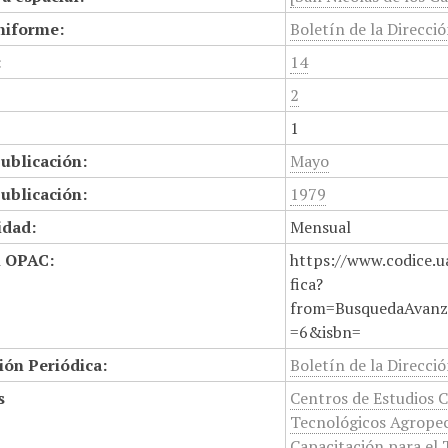
niforme:
Boletín de la Direcci
:
14
2
1
ublicación:
Mayo
ublicación:
1979
idad:
Mensual
n OPAC:
https://www.codice.u
fica?
from=BusquedaAvanz
=6&isbn=
ión Periódica:
Boletín de la Direcci
s
Centros de Estudios C
Tecnológicos Agropec
Capacitación para el 