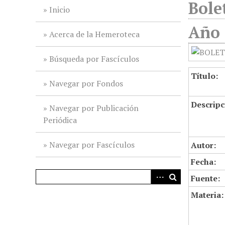
Bole
i
Inicio
n
Año 
c
Acerca de la Hemeroteca
i
p
Búsqueda por Fascículos
a
Título:
l
Navegar por Fondos
Descripc
Navegar por Publicación
Periódica
Navegar por Fascículos
Autor:
Fecha:
Fuente:
Materia: