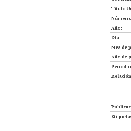
Título U
Número
Año:
Día:
Mes de p
Año de p
Periodic
Relació
Publicac
Etiqueta