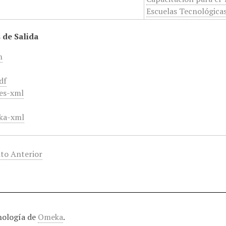
Escuelas Tecnológicas
 de Salida
m
df
es-xml
ka-xml
to Anterior
nología de
Omeka
.