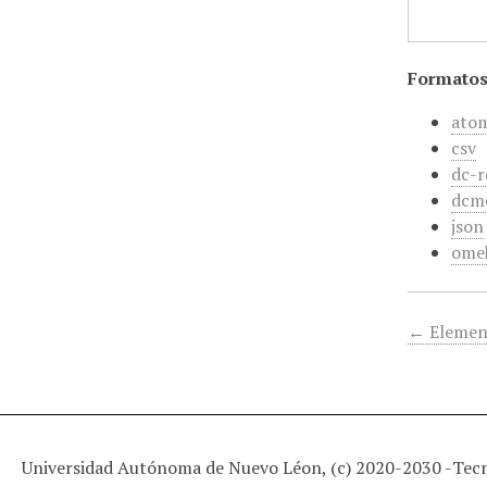
Formatos
ato
csv
dc-r
dcm
json
ome
← Elemen
Universidad Autónoma de Nuevo Léon, (c) 2020-2030 -
Tec