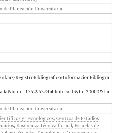
ón de Planeación Universitaria
anl.mx/RegistroBibliografico/InformacionBibliogra
ada&bibId=1752953&biblioteca=0&fb=20000&fm
ón de Planeacion Universitaria
ientíficos y Tecnológicos
,
Centros de Estudios
uarios
,
Enseñanza técnica formal
,
Escuelas de
Trabajo
,
Escuelas Tecnológicas Agropecuarias
,