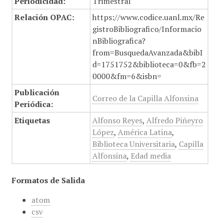
Periodicidad:
Trimestral
Relación OPAC:
https://www.codice.uanl.mx/Re
gistroBibliografico/Informacio
nBibliografica?
from=BusquedaAvanzada&bibI
d=1751752&biblioteca=0&fb=2
0000&fm=6&isbn=
Publicación
Correo de la Capilla Alfonsina
Periódica:
Etiquetas
Alfonso Reyes
,
Alfredo Piñeyro
López
,
América Latina
,
Biblioteca Universitaria
,
Capilla
Alfonsina
,
Edad media
Formatos de Salida
atom
csv