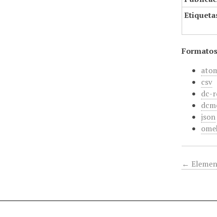
Etiqueta
Formatos
ato
csv
dc-r
dcm
json
ome
← Elemen