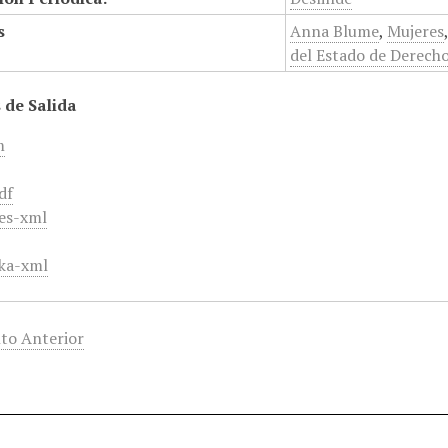
s
Anna Blume
,
Mujeres
del Estado de Derech
 de Salida
m
df
es-xml
ka-xml
to Anterior