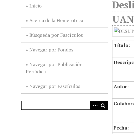
Desl
i
Inicio
n
UANL
c
Acerca de la Hemeroteca
i
p
Búsqueda por Fascículos
a
Título:
l
Navegar por Fondos
Descripc
Navegar por Publicación
Periódica
Navegar por Fascículos
Autor:
Colabor
Fecha: