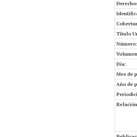
Derechos
Identifi
Cobertur
Título U
Número
Volumen
Día:
Mes de p
Año de p
Periodic
Relació
Publicac