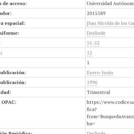
 de acceso:
Universidad Autónom
cador:
2015589
a espacial:
[San Nicolás de los Ga
niforme:
Deslinde
:
51-52
:
12
1
ublicación:
Enero-Junio
ublicación:
1996
idad:
Trimestral
n OPAC:
https://www.codice.u
fica?
from=BusquedaAvanz
bn=
ión Periódica:
Deslinde