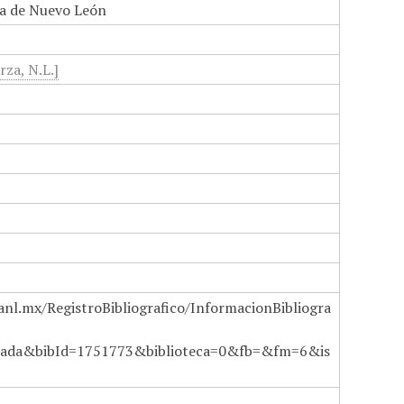
a de Nuevo León
rza, N.L.]
anl.mx/RegistroBibliografico/InformacionBibliogra
ada&bibId=1751773&biblioteca=0&fb=&fm=6&is