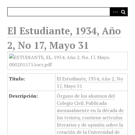
i
n
c
i
El Estudiante, 1934, Año
p
a
2, No 17, Mayo 31
l
Título:
El Estudiante, 1934, Año 2, No
17, Mayo 31
Descripción:
Órgano de los alumnos del
Colegio Civil. Publicada
mensualmente en la década de
los treinta, contiene artículos
literarios y de opinión sobre la
creación de la Universidad de