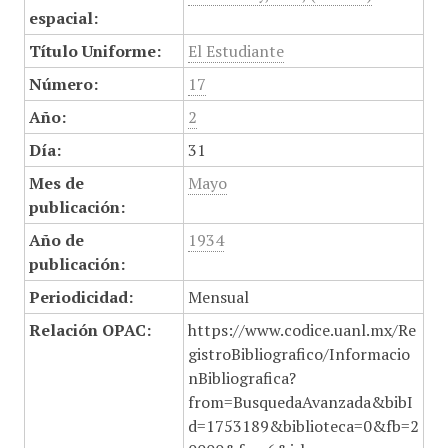
espacial:
Título Uniforme:
El Estudiante
Número:
17
Año:
2
Día:
31
Mes de
Mayo
publicación:
Año de
1934
publicación:
Periodicidad:
Mensual
Relación OPAC:
https://www.codice.uanl.mx/Re
gistroBibliografico/Informacio
nBibliografica?
from=BusquedaAvanzada&bibI
d=1753189&biblioteca=0&fb=2