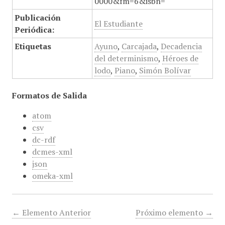
0000&fm=6&isbn=
Publicación
El Estudiante
Periódica:
Etiquetas
Ayuno
,
Carcajada
,
Decadencia
del determinismo
,
Héroes de
lodo
,
Piano
,
Simón Bolívar
Formatos de Salida
atom
csv
dc-rdf
dcmes-xml
json
omeka-xml
← Elemento Anterior
Próximo elemento →