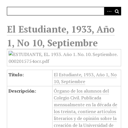
i
n
c
i
El Estudiante, 1933, Año
p
a
1, No 10, Septiembre
l
Título:
El Estudiante, 1933, Año 1, No
10, Septiembre
Descripción:
Órgano de los alumnos del
Colegio Civil. Publicada
mensualmente en la década de
los treinta, contiene artículos
literarios y de opinión sobre la
creación de la Universidad de