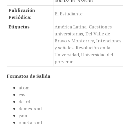
0000&fm=6&isbn=
Publicación
El Estudiante
Periódica:
Etiquetas
América Latina
,
Cuestiones
universitarias
,
Del Valle de
Bravo y Monterrey
,
Intenciones
y señales
,
Revolución en la
Universidad
,
Universidad del
porvenir
Formatos de Salida
atom
csv
dc-rdf
dcmes-xml
json
omeka-xml