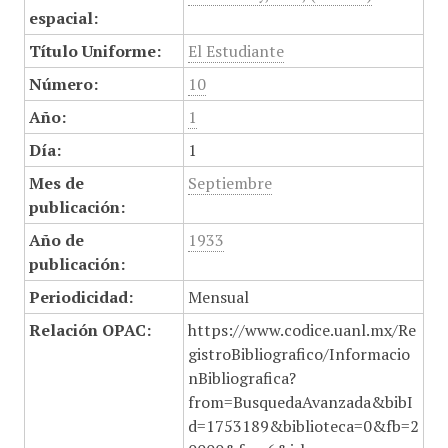
espacial:
Título Uniforme:
El Estudiante
Número:
10
Año:
1
Día:
1
Mes de
Septiembre
publicación:
Año de
1933
publicación:
Periodicidad:
Mensual
Relación OPAC:
https://www.codice.uanl.mx/Re
gistroBibliografico/Informacio
nBibliografica?
from=BusquedaAvanzada&bibI
d=1753189&biblioteca=0&fb=2