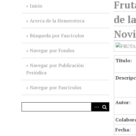
Frut
i
Inicio
n
de l
c
Acerca de la Hemeroteca
i
Nov
p
Búsqueda por Fascículos
a
l
Navegar por Fondos
Título:
Navegar por Publicación
Periódica
Descripc
Navegar por Fascículos
Autor:
Colabor
Fecha: