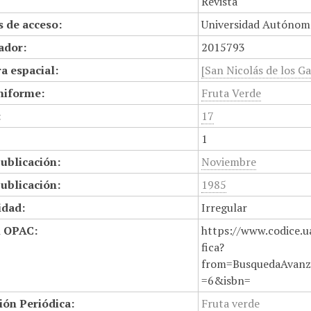
Revista
 de acceso:
Universidad Autónom
cador:
2015793
a espacial:
[San Nicolás de los Ga
niforme:
Fruta Verde
:
17
1
ublicación:
Noviembre
ublicación:
1985
idad:
Irregular
n OPAC:
https://www.codice.u
fica?
from=BusquedaAvanz
=6&isbn=
ión Periódica:
Fruta verde