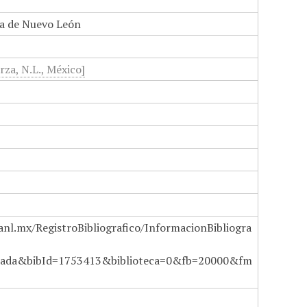
a de Nuevo León
rza, N.L., México]
anl.mx/RegistroBibliografico/InformacionBibliogra
ada&bibId=1753413&biblioteca=0&fb=20000&fm