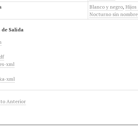
s
Blanco y negro
,
Hijos 
Nocturno sin nombre
 de Salida
m
df
es-xml
ka-xml
to Anterior