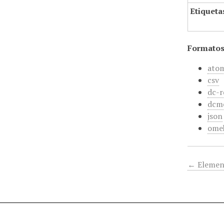
Etiqueta
Formatos
ato
csv
dc-r
dcm
json
ome
← Elemen