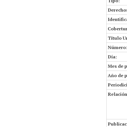
Tipo:
Derechos
Identifi
Cobertur
Título U
Número
Día:
Mes de p
Año de p
Periodic
Relació
Publicac