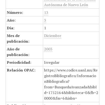
Autónoma de Nuevo León
Número:
13
Año:
3
Día:
1
Mes de
Diciembre
publicación:
Año de
2003
publicación:
Periodicidad:
Irregular
Relación OPAC:
https://www.codice.uanl.mx/Re
gistroBibliografico/Informacio
nBibliografica?
from=BusquedaAvanzada&bibI
d=1752164&biblioteca=0&fb=2
0000&fm=6&isbn=