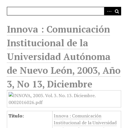
i
n
c
i
Innova : Comunicación
p
a
Institucional de la
l
Universidad Autónoma
de Nuevo León, 2003, Año
3, No 13, Diciembre
Título:
Innova : Comunicación
Institucional de la Universidad