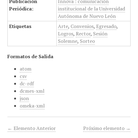
Publicación
Innova : comunicación
Periódica:
institucional de la Universidad
Autónoma de Nuevo León
Etiquetas
Arte
,
Convenios
,
Egresado
,
Logros
,
Rector
,
Sesión
Solemne
,
Sorteo
Formatos de Salida
atom
csv
dc-rdf
dcmes-xml
json
omeka-xml
← Elemento Anterior
Próximo elemento →