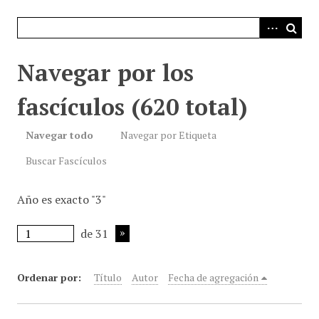
i
n
c
i
Navegar por los
p
a
fascículos (620 total)
l
Navegar todo
Navegar por Etiqueta
Buscar Fascículos
Año es exacto "3"
de 31
Ordenar por:
Título
Autor
Fecha de agregación