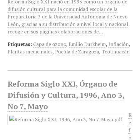
Reforma Siglo XXI nació en 1993 como un órgano de
difusión cultural para la comunidad escolar de la
Preparatoria 3 de la Universidad Autónoma de Nuevo
León, gracias a su distribución a nivel local y nacional
recoge en sus páginas colaboraciones de…
Etiquetas:
Capa de ozono
,
Emilio Durkheim
,
Inflación
,
Plantas medicinales
,
Puebla de Zaragoza
,
Teotihuacán
Reforma Siglo XXI, Órgano de
Difusión y Cultura, 1996, Año 3,
No 7, Mayo
R
e
f
o