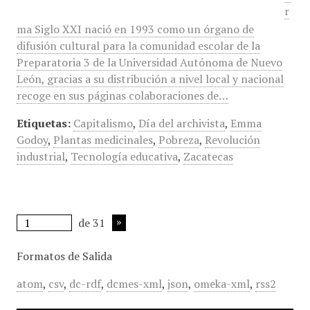
r
ma Siglo XXI nació en 1993 como un órgano de
difusión cultural para la comunidad escolar de la
Preparatoria 3 de la Universidad Autónoma de Nuevo
León, gracias a su distribución a nivel local y nacional
recoge en sus páginas colaboraciones de…
Etiquetas:
Capitalismo
,
Día del archivista
,
Emma
Godoy
,
Plantas medicinales
,
Pobreza
,
Revolución
industrial
,
Tecnología educativa
,
Zacatecas
de 31
Formatos de Salida
atom
,
csv
,
dc-rdf
,
dcmes-xml
,
json
,
omeka-xml
,
rss2