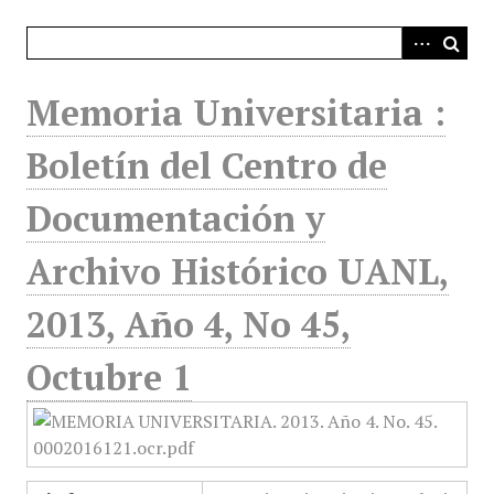
i
n
c
i
Memoria Universitaria :
p
a
Boletín del Centro de
l
Documentación y
Archivo Histórico UANL,
2013, Año 4, No 45,
Octubre 1