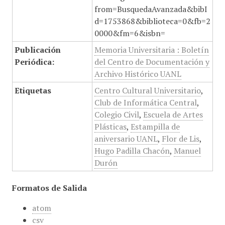
from=BusquedaAvanzada&bibI
d=1753868&biblioteca=0&fb=2
0000&fm=6&isbn=
Publicación
Memoria Universitaria : Boletín
Periódica:
del Centro de Documentación y
Archivo Histórico UANL
Etiquetas
Centro Cultural Universitario
,
Club de Informática Central
,
Colegio Civil
,
Escuela de Artes
Plásticas
,
Estampilla de
aniversario UANL
,
Flor de Lis
,
Hugo Padilla Chacón
,
Manuel
Durón
Formatos de Salida
atom
csv