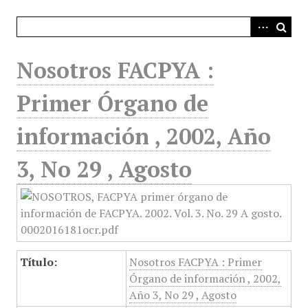
i
n
c
i
Nosotros FACPYA :
p
a
Primer Órgano de
l
información , 2002, Año
3, No 29 , Agosto
Título:
Nosotros FACPYA : Primer
Órgano de información , 2002,
Año 3, No 29 , Agosto