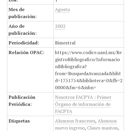
Mes de
Agosto
publicación:
Año de
2002
publicación:
Periodicidad:
Bimestral
Relación OPAC:
https://www.codice.uanl.mx/Re
gistroBibliografico/Informacio
nBibliografica?
from=BusquedaAvanzada&bibI
d=1751754&biblioteca=0&fb=2
0000&fm=6&isbn=
Publicación
Nosotros FACPYA : Primer
Periódica:
Órgano de información de
FACPYA
Etiquetas
Alumnos franceses
,
Alumnos
nuevo ingreso
,
Clases masivas
,