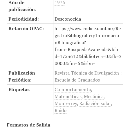
Año de
1976
publicación:
Periodicidad:
Desconocida
Relación OPAC:
https://www.codice.uanl.mx/Re
gistroBibliografico/Informacio
nBibliografica?
from=BusquedaAvanzada&bibI
d=1753612&biblioteca=0&fb=2
0000&fm=6&isbn=
Publicación
Revista Técnica de Divulgación :
Periódica:
Escuela de Graduados
Etiquetas
Comportamiento
,
Matemáticas
,
Mecánica
,
Monterrey
,
Radiación solar
,
Ruido
Formatos de Salida