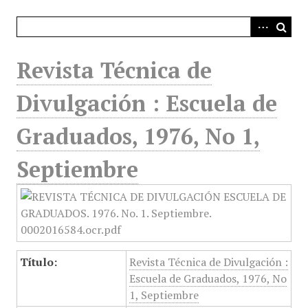
i
n
c
i
Revista Técnica de
p
a
Divulgación : Escuela de
l
Graduados, 1976, No 1,
Septiembre
Título:
Revista Técnica de Divulgación :
Escuela de Graduados, 1976, No
1, Septiembre