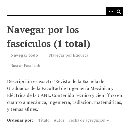
i
n
c
i
Navegar por los
p
a
fascículos (1 total)
l
Navegar todo
Navegar por Etiqueta
Buscar Fascículos
Descripción es exacto "Revista de la Escuela de
Graduados de la Facultad de Ingeniería Mecánica y
Eléctrica de la UANL. Contenido técnico y científico en
cuanto a mecánica, ingeniería, radiación, matemáticas,
y temas afines."
Ordenar por:
Título
Autor
Fecha de agregación