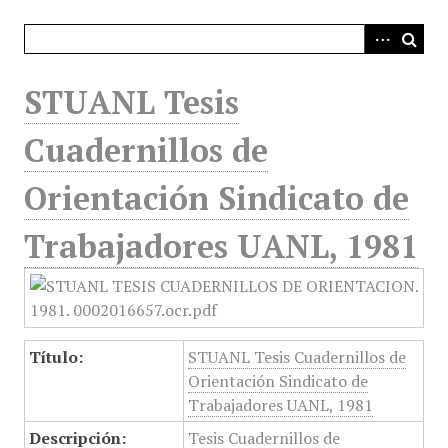
i
n
c
i
STUANL Tesis
p
a
Cuadernillos de
l
Orientación Sindicato de
Trabajadores UANL, 1981
Título:
STUANL Tesis Cuadernillos de
Orientación Sindicato de
Trabajadores UANL, 1981
Descripción:
Tesis Cuadernillos de