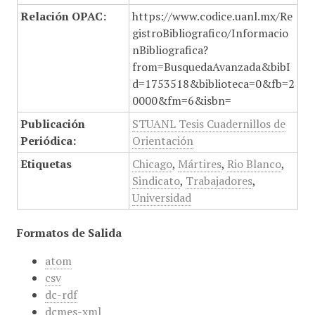
Relación OPAC:
https://www.codice.uanl.mx/Re
gistroBibliografico/Informacio
nBibliografica?
from=BusquedaAvanzada&bibI
d=1753518&biblioteca=0&fb=2
0000&fm=6&isbn=
Publicación
STUANL Tesis Cuadernillos de
Periódica:
Orientación
Etiquetas
Chicago
,
Mártires
,
Rio Blanco
,
Sindicato
,
Trabajadores
,
Universidad
Formatos de Salida
atom
csv
dc-rdf
dcmes-xml