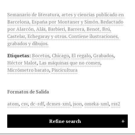
Semanario de literatura, artes y ciencias publicado en
Barcelona, España por Montaner y Simón. Redactado
por Alarcón, Alás, Barbieri, Barrera, Benot, Brú,
Castelar, Echegaray y otros. Contiene ilustraciones,
grabados y dibujos.
Etiquetas:
Bocetos
,
Chicago
,
El regalo
,
Grabados
,
Héctor Malot
,
Las máquinas que no comen
,
Micrómetro barato
,
Piscicultura
Formatos de Salida
atom
,
csv
,
dc-rdf
,
dcmes-xml
,
json
,
omeka-xml
,
rss2
Refine search