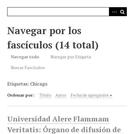
i
n
c
i
Navegar por los
p
a
fascículos (14 total)
l
Navegar todo
Navegar por Etiqueta
Buscar Fascículos
Etiquetas: Chicago
Ordenar por:
Título
Autor
Fecha de agregación
Universidad Alere Flammam
Veritatis: Órgano de difusión de