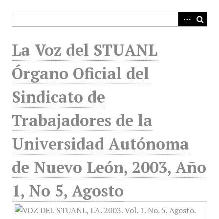
i
n
c
i
La Voz del STUANL
p
a
Órgano Oficial del
l
Sindicato de
Trabajadores de la
Universidad Autónoma
de Nuevo León, 2003, Año
1, No 5, Agosto