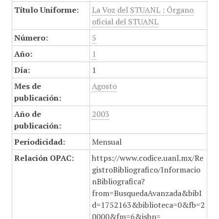
Título Uniforme:
La Voz del STUANL : Órgano
oficial del STUANL
Número:
5
Año:
1
Día:
1
Mes de
Agosto
publicación:
Año de
2003
publicación:
Periodicidad:
Mensual
Relación OPAC:
https://www.codice.uanl.mx/Re
gistroBibliografico/Informacio
nBibliografica?
from=BusquedaAvanzada&bibI
d=1752163&biblioteca=0&fb=2
0000&fm=6&isbn=