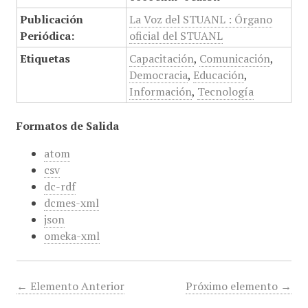
Publicación
La Voz del STUANL : Órgano
Periódica:
oficial del STUANL
Etiquetas
Capacitación
,
Comunicación
,
Democracia
,
Educación
,
Información
,
Tecnología
Formatos de Salida
atom
csv
dc-rdf
dcmes-xml
json
omeka-xml
← Elemento Anterior
Próximo elemento →