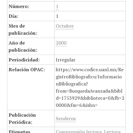
Número:
1
Día:
1
Mes de
Octubre
publicación:
Año de
2000
publicación:
Periodicidad:
Irregular
Relación OPAC:
https://www.codice.uanl.mx/Re
gistroBibliografico/Informacio
nBibliografica?
from=BusquedaAvanzada&bibI
d=1753929&biblioteca=0&fb=2
0000&fm=6&isbn=
Publicación
Senderos
Periódica:
Etiquetas
Comprensión lectora
,
Lectura
,