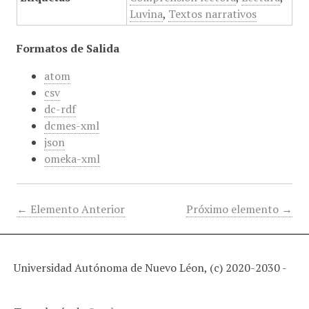
Luvina
,
Textos narrativos
Formatos de Salida
atom
csv
dc-rdf
dcmes-xml
json
omeka-xml
← Elemento Anterior
Próximo elemento →
Universidad Autónoma de Nuevo Léon, (c) 2020-2030 -