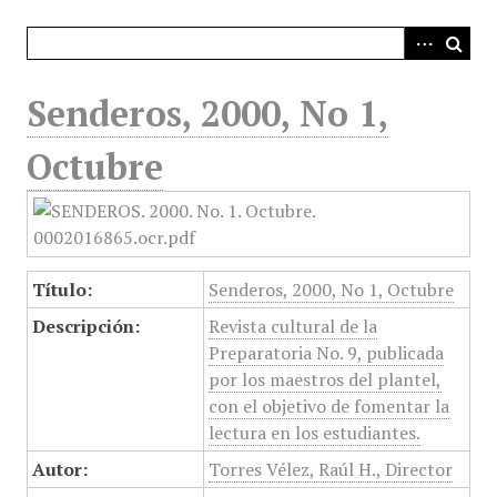
i
n
c
i
Senderos, 2000, No 1,
p
a
Octubre
l
Título:
Senderos, 2000, No 1, Octubre
Descripción:
Revista cultural de la
Preparatoria No. 9, publicada
por los maestros del plantel,
con el objetivo de fomentar la
lectura en los estudiantes.
Autor:
Torres Vélez, Raúl H., Director