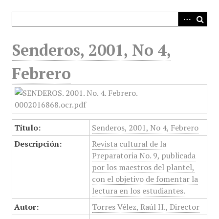
i
n
c
i
Senderos, 2001, No 4,
p
a
Febrero
l
Título:
Senderos, 2001, No 4, Febrero
Descripción:
Revista cultural de la
Preparatoria No. 9, publicada
por los maestros del plantel,
con el objetivo de fomentar la
lectura en los estudiantes.
Autor:
Torres Vélez, Raúl H., Director