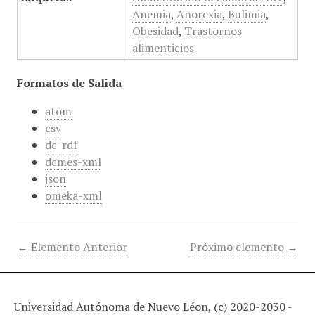
Anemia
,
Anorexia
,
Bulimia
,
Obesidad
,
Trastornos
alimenticios
Formatos de Salida
atom
csv
dc-rdf
dcmes-xml
json
omeka-xml
← Elemento Anterior
Próximo elemento →
Universidad Autónoma de Nuevo Léon, (c) 2020-2030 -