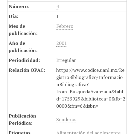
Número:
4
Día:
1
Mes de
Febrero
publicación:
Año de
2001
publicación:
Periodicidad:
Irregular
Relación OPAC:
https://www.codice.uanl.mx/Re
gistroBibliografico/Informacio
nBibliografica?
from=BusquedaAvanzada&bibI
d=1753929&biblioteca=0&fb=2
0000&fm=6&isbn=
Publicación
Senderos
Periódica:
Etiquetas
Alimentación del adolescente
,