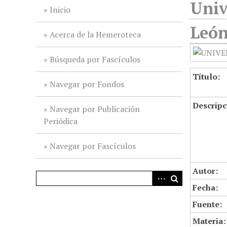
Univ
i
Inicio
n
León
c
Acerca de la Hemeroteca
i
p
Búsqueda por Fascículos
a
Título:
l
Navegar por Fondos
Descripc
Navegar por Publicación
Periódica
Navegar por Fascículos
Autor:
Fecha:
Fuente:
Materia: