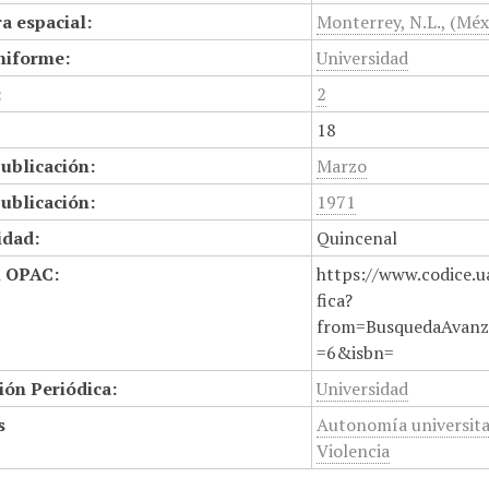
a espacial:
Monterrey, N.L., (Méx
niforme:
Universidad
:
2
18
ublicación:
Marzo
ublicación:
1971
idad:
Quincenal
n OPAC:
https://www.codice.u
fica?
from=BusquedaAvanz
=6&isbn=
ión Periódica:
Universidad
s
Autonomía universita
Violencia