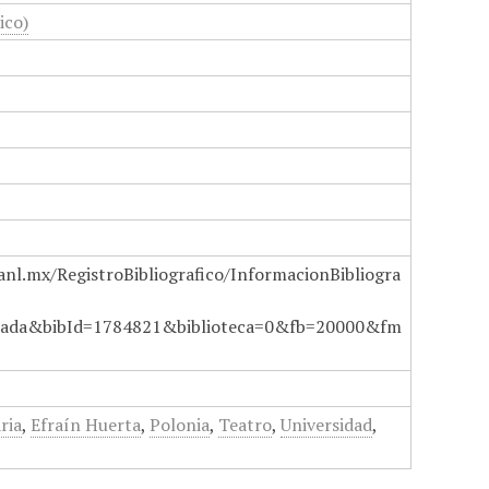
ico)
anl.mx/RegistroBibliografico/InformacionBibliogra
ada&bibId=1784821&biblioteca=0&fb=20000&fm
ria
,
Efraín Huerta
,
Polonia
,
Teatro
,
Universidad
,