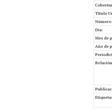
Cobertur
Título U
Número
Día:
Mes de p
Año de p
Periodic
Relació
Publicac
Etiqueta