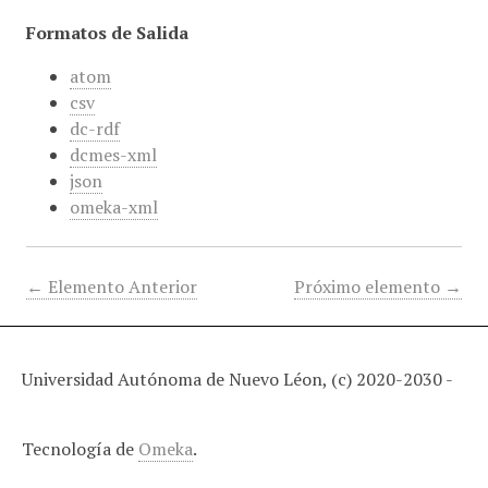
Formatos de Salida
atom
csv
dc-rdf
dcmes-xml
json
omeka-xml
← Elemento Anterior
Próximo elemento →
Universidad Autónoma de Nuevo Léon, (c) 2020-2030 -
Tecnología de
Omeka
.