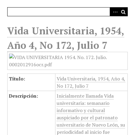
i
n
c
i
Vida Universitaria, 1954,
p
a
Año 4, No 172, Julio 7
l
Título:
Vida Universitaria, 1954, Año 4,
No 172, Julio 7
Descripción:
Inicialmente llamada Vida
universitaria: semanario
informativo y cultural
auspiciado por el patronato
universitario de Nuevo León, su
periodicidad al inicio fue