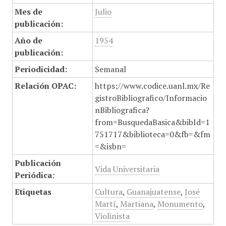
Mes de
Julio
publicación:
Año de
1954
publicación:
Periodicidad:
Semanal
Relación OPAC:
https://www.codice.uanl.mx/Re
gistroBibliografico/Informacio
nBibliografica?
from=BusquedaBasica&bibId=1
751717&biblioteca=0&fb=&fm
=&isbn=
Publicación
Vida Universitaria
Periódica:
Etiquetas
Cultura
,
Guanajuatense
,
José
Martí
,
Martiana
,
Monumento
,
Violinista