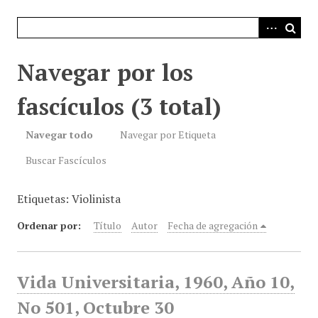
i
n
c
i
Navegar por los
p
a
fascículos (3 total)
l
Navegar todo
Navegar por Etiqueta
Buscar Fascículos
Etiquetas: Violinista
Ordenar por:
Título
Autor
Fecha de agregación
Vida Universitaria, 1960, Año 10,
No 501, Octubre 30