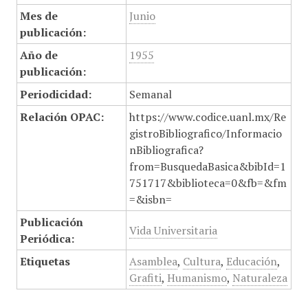
Mes de
Junio
publicación:
Año de
1955
publicación:
Periodicidad:
Semanal
Relación OPAC:
https://www.codice.uanl.mx/Re
gistroBibliografico/Informacio
nBibliografica?
from=BusquedaBasica&bibId=1
751717&biblioteca=0&fb=&fm
=&isbn=
Publicación
Vida Universitaria
Periódica:
Etiquetas
Asamblea
,
Cultura
,
Educación
,
Grafiti
,
Humanismo
,
Naturaleza