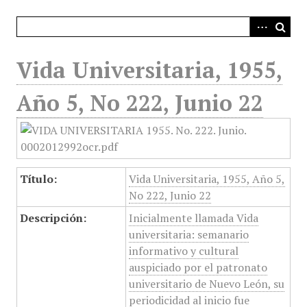
i
n
c
i
Vida Universitaria, 1955,
p
a
Año 5, No 222, Junio 22
l
Título:
Vida Universitaria, 1955, Año 5,
No 222, Junio 22
Descripción:
Inicialmente llamada Vida
universitaria: semanario
informativo y cultural
auspiciado por el patronato
universitario de Nuevo León, su
periodicidad al inicio fue