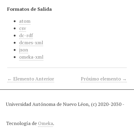
Formatos de Salida
atom
csv
dc-rdf
dcmes-xml
json
omeka-xml
← Elemento Anterior
Próximo elemento →
Universidad Autónoma de Nuevo Léon, (c) 2020-2030 -
Tecnología de
Omeka
.