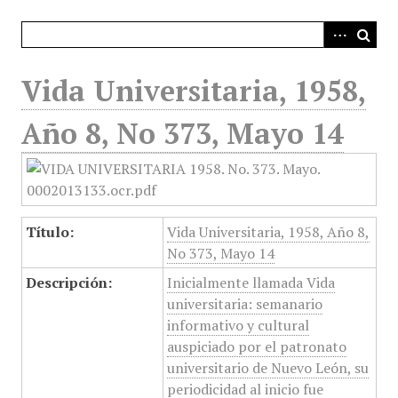
i
n
c
i
Vida Universitaria, 1958,
p
a
Año 8, No 373, Mayo 14
l
Título:
Vida Universitaria, 1958, Año 8,
No 373, Mayo 14
Descripción:
Inicialmente llamada Vida
universitaria: semanario
informativo y cultural
auspiciado por el patronato
universitario de Nuevo León, su
periodicidad al inicio fue