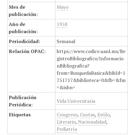
Mes de
Mayo
publicación:
Año de
1958
publicación:
Periodicidad:
Semanal
Relación OPAC:
https://www.codice.uanl.mx/Re
gistroBibliografico/Informacio
nBibliografica?
from=BusquedaBasica&bibId=1
751717&biblioteca=0&fb=&fm
=&isbn=
Publicación
Vida Universitaria
Periódica:
Etiquetas
Congreso
,
Cuotas
,
Estilo
,
Literario
,
Nacionalidad
,
Pediatría