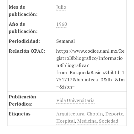
Mes de
Julio
publicación:
Año de
1960
publicación:
Periodicidad:
Semanal
Relación OPAC:
https://www.codice.uanl.mx/Re
gistroBibliografico/Informacio
nBibliografica?
from=BusquedaBasica&bibId=1
751717&biblioteca=0&fb=&fm
=&isbn=
Publicación
Vida Universitaria
Periódica:
Etiquetas
Arquitectura
,
Chopín
,
Deporte
,
Hospital
,
Medicina
,
Sociedad