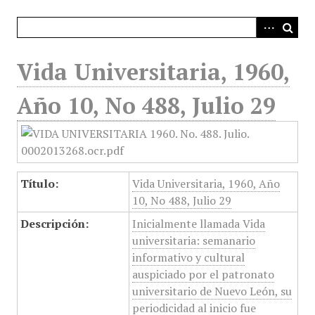
i
n
c
i
Vida Universitaria, 1960,
p
a
Año 10, No 488, Julio 29
l
Título:
Vida Universitaria, 1960, Año
10, No 488, Julio 29
Descripción:
Inicialmente llamada Vida
universitaria: semanario
informativo y cultural
auspiciado por el patronato
universitario de Nuevo León, su
periodicidad al inicio fue