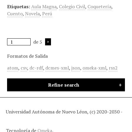
Etiquetas:
Aula Magna
,
Colegio Civil
,
Coquetería
,
Cuento
,
Novela
,
Perú
de 5
Formatos de Salida
atom
,
csv
,
dc-rdf
,
dcmes-xml
,
json
,
omeka-xml
,
rss2
Refine search
Universidad Autónoma de Nuevo Léon, (c) 2020-2030 -
Tecnología de
Omeka
.