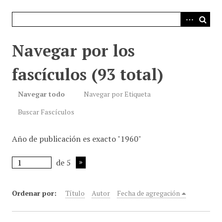
i
n
c
i
Navegar por los
p
a
fascículos (93 total)
l
Navegar todo
Navegar por Etiqueta
Buscar Fascículos
Año de publicación es exacto "1960"
de 5
Ordenar por:
Título
Autor
Fecha de agregación