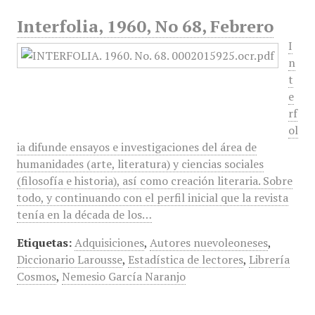
Interfolia, 1960, No 68, Febrero
I
n
t
e
rf
ol
ia difunde ensayos e investigaciones del área de
humanidades (arte, literatura) y ciencias sociales
(filosofía e historia), así como creación literaria. Sobre
todo, y continuando con el perfil inicial que la revista
tenía en la década de los…
Etiquetas:
Adquisiciones
,
Autores nuevoleoneses
,
Diccionario Larousse
,
Estadística de lectores
,
Librería
Cosmos
,
Nemesio García Naranjo