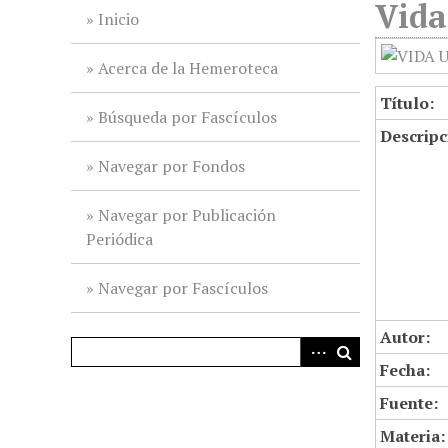
Vida
i
Inicio
n
c
Acerca de la Hemeroteca
i
Título:
p
Búsqueda por Fascículos
Descripc
a
l
Navegar por Fondos
Navegar por Publicación
Periódica
Navegar por Fascículos
Autor:
Fecha:
Fuente:
Materia: