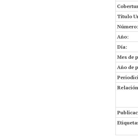
Cobertur
Título U
Número
Año:
Día:
Mes de p
Año de p
Periodic
Relació
Publicac
Etiqueta