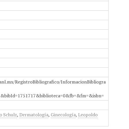
anl.mx/RegistroBibliografico/InformacionBibliogra
a&bibId=1751717&biblioteca=0&fb=&fm=&isbn=
o Schulz
,
Dermatología
,
Ginecología
,
Leopoldo