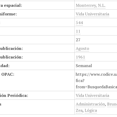
a espacial:
Monterrey, N.L.
niforme:
Vida Universitaria
:
544
11
27
ublicación:
Agosto
ublicación:
1961
idad:
Semanal
n OPAC:
https://www.codice.u
fica?
from=BusquedaBasic
ión Periódica:
Vida Universitaria
s
Administración
,
Brun
Zea
,
Lógica