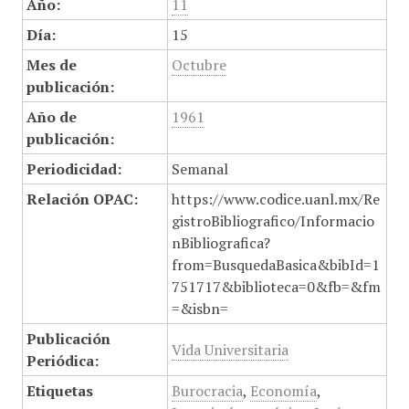
Año:
11
Día:
15
Mes de
Octubre
publicación:
Año de
1961
publicación:
Periodicidad:
Semanal
Relación OPAC:
https://www.codice.uanl.mx/Re
gistroBibliografico/Informacio
nBibliografica?
from=BusquedaBasica&bibId=1
751717&biblioteca=0&fb=&fm
=&isbn=
Publicación
Vida Universitaria
Periódica:
Etiquetas
Burocracia
,
Economía
,