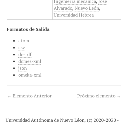
Ingeniería mecánica
,
José
Alvarado
,
Nuevo León
,
Universidad Hebrea
Formatos de Salida
atom
csv
dc-rdf
dcmes-xml
json
omeka-xml
← Elemento Anterior
Próximo elemento →
Universidad Autónoma de Nuevo Léon, (c) 2020-2030 -