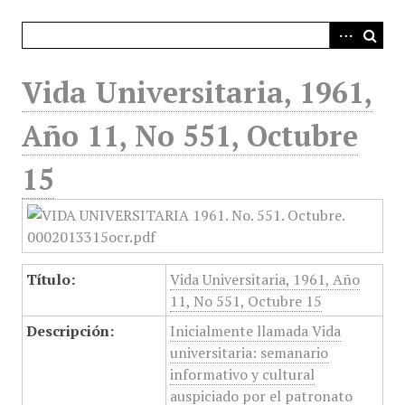
i
n
c
i
Vida Universitaria, 1961,
p
a
Año 11, No 551, Octubre
l
15
Título:
Vida Universitaria, 1961, Año
11, No 551, Octubre 15
Descripción:
Inicialmente llamada Vida
universitaria: semanario
informativo y cultural
auspiciado por el patronato