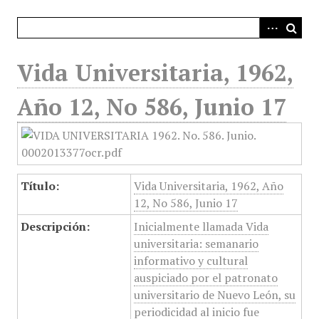
i
n
c
i
Vida Universitaria, 1962,
p
a
Año 12, No 586, Junio 17
l
Título:
Vida Universitaria, 1962, Año
12, No 586, Junio 17
Descripción:
Inicialmente llamada Vida
universitaria: semanario
informativo y cultural
auspiciado por el patronato
universitario de Nuevo León, su
periodicidad al inicio fue