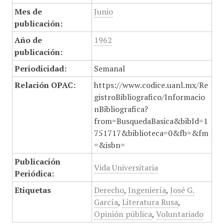
Mes de
Junio
publicación:
Año de
1962
publicación:
Periodicidad:
Semanal
Relación OPAC:
https://www.codice.uanl.mx/Re
gistroBibliografico/Informacio
nBibliografica?
from=BusquedaBasica&bibId=1
751717&biblioteca=0&fb=&fm
=&isbn=
Publicación
Vida Universitaria
Periódica:
Etiquetas
Derecho
,
Ingeniería
,
José G.
García
,
Literatura Rusa
,
Opinión pública
,
Voluntariado