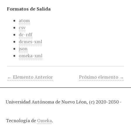
Formatos de Salida
atom
csv
dc-rdf
dcmes-xml
json
omeka-xml
← Elemento Anterior
Próximo elemento →
Universidad Autónoma de Nuevo Léon, (c) 2020-2030 -
Tecnología de
Omeka
.