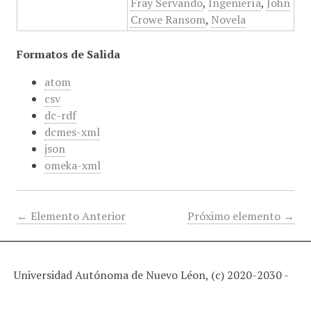
Fray Servando
,
Ingeniería
,
John
Crowe Ransom
,
Novela
Formatos de Salida
atom
csv
dc-rdf
dcmes-xml
json
omeka-xml
← Elemento Anterior
Próximo elemento →
Universidad Autónoma de Nuevo Léon, (c) 2020-2030 -