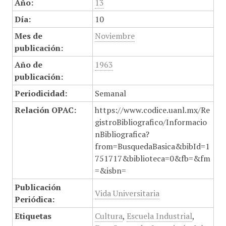
Año:
13
Día:
10
Mes de
Noviembre
publicación:
Año de
1963
publicación:
Periodicidad:
Semanal
Relación OPAC:
https://www.codice.uanl.mx/Re
gistroBibliografico/Informacio
nBibliografica?
from=BusquedaBasica&bibId=1
751717&biblioteca=0&fb=&fm
=&isbn=
Publicación
Vida Universitaria
Periódica:
Etiquetas
Cultura
,
Escuela Industrial
,