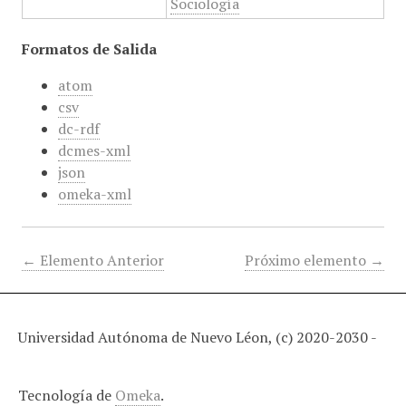
Sociología
Formatos de Salida
atom
csv
dc-rdf
dcmes-xml
json
omeka-xml
← Elemento Anterior
Próximo elemento →
Universidad Autónoma de Nuevo Léon, (c) 2020-2030 -
Tecnología de
Omeka
.