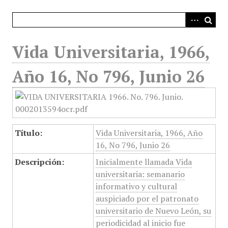
i
n
c
i
Vida Universitaria, 1966,
p
a
Año 16, No 796, Junio 26
l
Título:
Vida Universitaria, 1966, Año
16, No 796, Junio 26
Descripción:
Inicialmente llamada Vida
universitaria: semanario
informativo y cultural
auspiciado por el patronato
universitario de Nuevo León, su
periodicidad al inicio fue