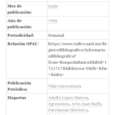
Mes de
Junio
publicación:
Año de
1966
publicación:
Periodicidad:
Semanal
Relación OPAC:
https://www.codice.uanl.mx/Re
gistroBibliografico/Informacio
nBibliografica?
from=BusquedaBasica&bibId=1
751717&biblioteca=0&fb=&fm
=&isbn=
Publicación
Vida Universitaria
Periódica:
Etiquetas
Adolfo López Mateos
,
Agronomía
,
Arte
,
Juan Rulfo
,
Patrimonio Histórico
,