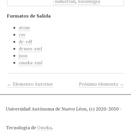
industrial
,
Sociología
Formatos de Salida
atom
csv
dc-rdf
dcmes-xml
json
omeka-xml
← Elemento Anterior
Próximo elemento →
Universidad Autónoma de Nuevo Léon, (c) 2020-2030 -
Tecnología de
Omeka
.