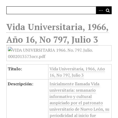
i
n
c
i
Vida Universitaria, 1966,
p
a
Año 16, No 797, Julio 3
l
Título:
Vida Universitaria, 1966, Año
16, No 797, Julio 3
Descripción:
Inicialmente llamada Vida
universitaria: semanario
informativo y cultural
auspiciado por el patronato
universitario de Nuevo León, su
periodicidad al inicio fue