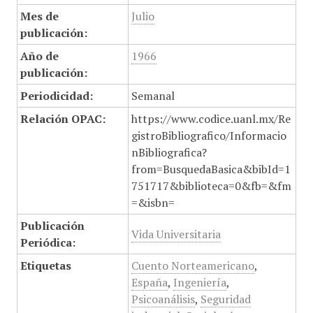
Mes de
Julio
publicación:
Año de
1966
publicación:
Periodicidad:
Semanal
Relación OPAC:
https://www.codice.uanl.mx/Re
gistroBibliografico/Informacio
nBibliografica?
from=BusquedaBasica&bibId=1
751717&biblioteca=0&fb=&fm
=&isbn=
Publicación
Vida Universitaria
Periódica:
Etiquetas
Cuento Norteamericano
,
España
,
Ingeniería
,
Psicoanálisis
,
Seguridad