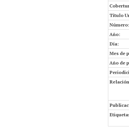
Cobertur
Título U
Número
Año:
Día:
Mes de p
Año de p
Periodic
Relació
Publicac
Etiqueta