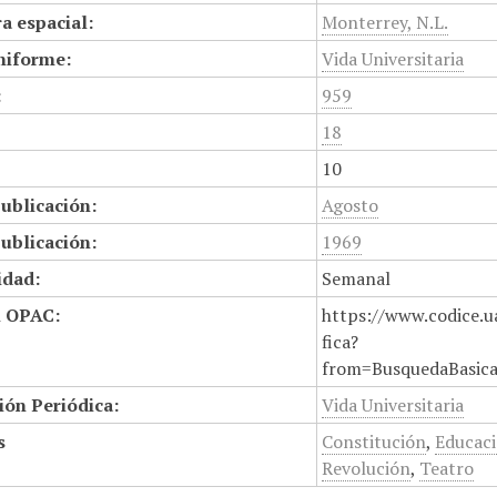
a espacial:
Monterrey, N.L.
niforme:
Vida Universitaria
:
959
18
10
ublicación:
Agosto
ublicación:
1969
idad:
Semanal
n OPAC:
https://www.codice.u
fica?
from=BusquedaBasic
ión Periódica:
Vida Universitaria
s
Constitución
,
Educaci
Revolución
,
Teatro