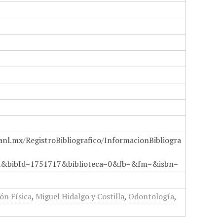
anl.mx/RegistroBibliografico/InformacionBibliogra
a&bibId=1751717&biblioteca=0&fb=&fm=&isbn=
ón Física
,
Miguel Hidalgo y Costilla
,
Odontología
,