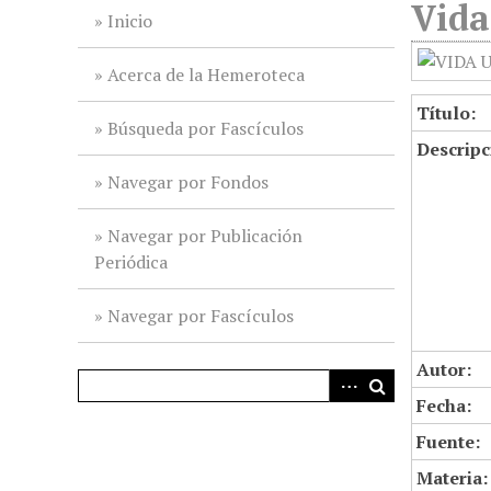
Vida
i
Inicio
n
c
Acerca de la Hemeroteca
i
Título:
p
Búsqueda por Fascículos
Descripc
a
l
Navegar por Fondos
Navegar por Publicación
Periódica
Navegar por Fascículos
Autor:
Fecha:
Fuente:
Materia: