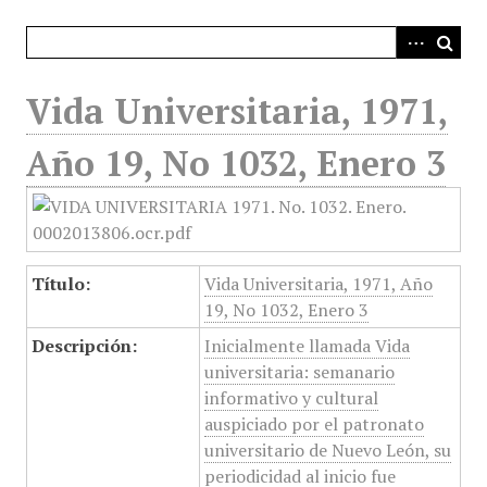
i
n
c
i
Vida Universitaria, 1971,
p
a
Año 19, No 1032, Enero 3
l
Título:
Vida Universitaria, 1971, Año
19, No 1032, Enero 3
Descripción:
Inicialmente llamada Vida
universitaria: semanario
informativo y cultural
auspiciado por el patronato
universitario de Nuevo León, su
periodicidad al inicio fue