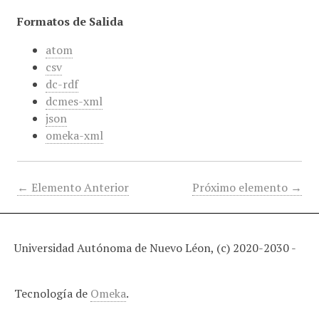
Formatos de Salida
atom
csv
dc-rdf
dcmes-xml
json
omeka-xml
← Elemento Anterior
Próximo elemento →
Universidad Autónoma de Nuevo Léon, (c) 2020-2030 -
Tecnología de
Omeka
.