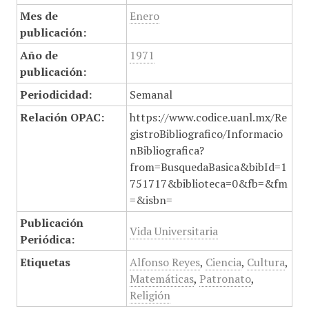
Mes de
Enero
publicación:
Año de
1971
publicación:
Periodicidad:
Semanal
Relación OPAC:
https://www.codice.uanl.mx/Re
gistroBibliografico/Informacio
nBibliografica?
from=BusquedaBasica&bibId=1
751717&biblioteca=0&fb=&fm
=&isbn=
Publicación
Vida Universitaria
Periódica:
Etiquetas
Alfonso Reyes
,
Ciencia
,
Cultura
,
Matemáticas
,
Patronato
,
Religión