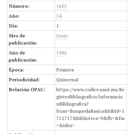
Número:
1605
Año:
34
Día:
1
Mes de
Junio
publicación:
Año de
1986
publicación:
Época:
Primera
Periodicidad:
Quincenal
Relación OPAC:
https://www.codice.uanl.mx/Re
gistroBibliografico/Informacio
nBibliografica?
from=BusquedaBasica&bibId=1
751717&biblioteca=0&fb=&fm
=&isbn=