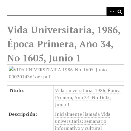
i
n
c
i
Vida Universitaria, 1986,
p
a
Época Primera, Año 34,
l
No 1605, Junio 1
Título:
Vida Universitaria, 1986, Época
Primera, Año 34, No 1605,
Junio 1
Descripción:
Inicialmente llamada Vida
universitaria: semanario
informativo y cultural