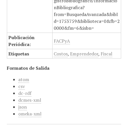
gistroBibliografico/Informacio
nBibliografica?
from=BusquedaAvanzada&bibI
d=1753759&biblioteca=0&fb=2
0000&fm=6&isbn=
Publicación
FACPyA
Periódica:
Etiquetas
Costos
,
Emprendedor
,
Fiscal
Formatos de Salida
atom
csv
dc-rdf
dcmes-xml
json
omeka-xml