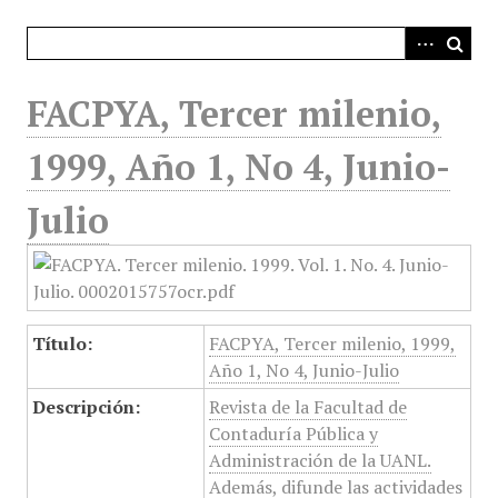
i
n
c
i
FACPYA, Tercer milenio,
p
a
1999, Año 1, No 4, Junio-
l
Julio
Título:
FACPYA, Tercer milenio, 1999,
Año 1, No 4, Junio-Julio
Descripción:
Revista de la Facultad de
Contaduría Pública y
Administración de la UANL.
Además, difunde las actividades