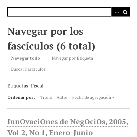
i
n
c
i
Navegar por los
p
a
fascículos (6 total)
l
Navegar todo
Navegar por Etiqueta
Buscar Fascículos
Etiquetas: Fiscal
Ordenar por:
Título
Autor
Fecha de agregación
InnOvaciOnes de NegOciOs, 2005,
Vol 2, No 1, Enero-Junio