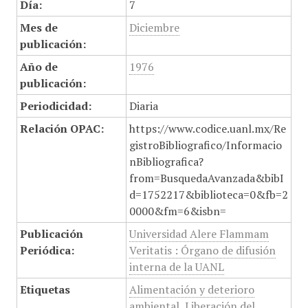
Día:
7
Mes de
Diciembre
publicación:
Año de
1976
publicación:
Periodicidad:
Diaria
Relación OPAC:
https://www.codice.uanl.mx/Re
gistroBibliografico/Informacio
nBibliografica?
from=BusquedaAvanzada&bibI
d=1752217&biblioteca=0&fb=2
0000&fm=6&isbn=
Publicación
Universidad Alere Flammam
Periódica:
Veritatis : Órgano de difusión
interna de la UANL
Etiquetas
Alimentación y deterioro
ambiental
,
Liberación del