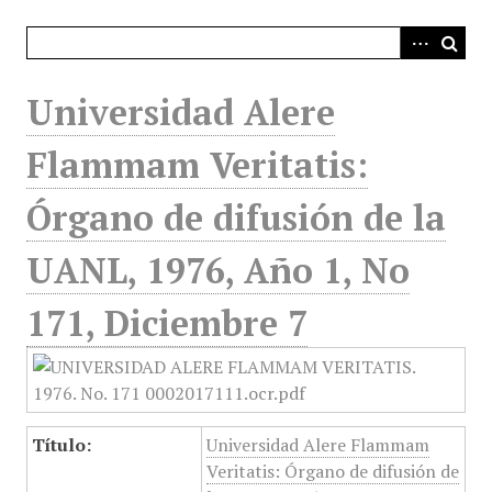
i
n
c
i
Universidad Alere
p
a
Flammam Veritatis:
l
Órgano de difusión de la
UANL, 1976, Año 1, No
171, Diciembre 7
Título:
Universidad Alere Flammam
Veritatis: Órgano de difusión de