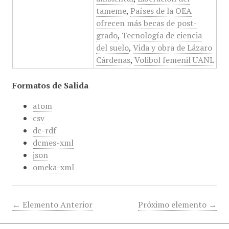
tameme
,
Países de la OEA
ofrecen más becas de post-
grado
,
Tecnología de ciencia
del suelo
,
Vida y obra de Lázaro
Cárdenas
,
Volibol femenil UANL
Formatos de Salida
atom
csv
dc-rdf
dcmes-xml
json
omeka-xml
← Elemento Anterior
Próximo elemento →