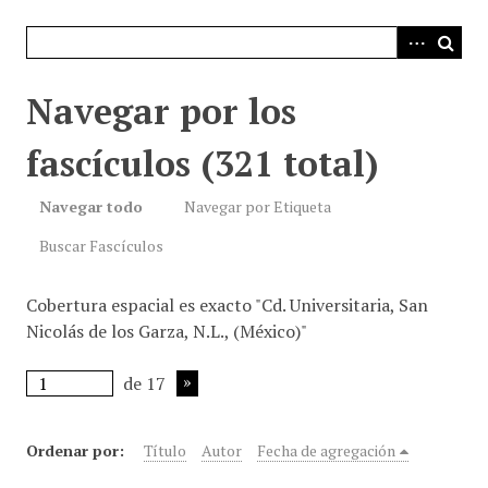
i
n
c
i
Navegar por los
p
a
fascículos (321 total)
l
Navegar todo
Navegar por Etiqueta
Buscar Fascículos
Cobertura espacial es exacto "Cd. Universitaria, San
Nicolás de los Garza, N.L., (México)"
de 17
Ordenar por:
Título
Autor
Fecha de agregación