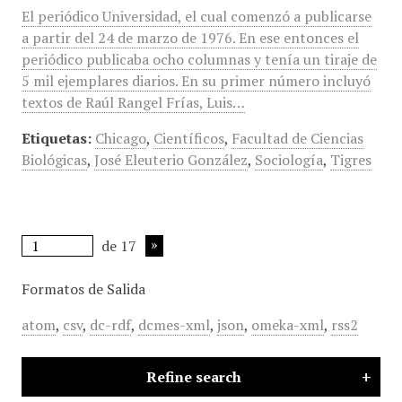
El periódico Universidad, el cual comenzó a publicarse
a partir del 24 de marzo de 1976. En ese entonces el
periódico publicaba ocho columnas y tenía un tiraje de
5 mil ejemplares diarios. En su primer número incluyó
textos de Raúl Rangel Frías, Luis…
Etiquetas:
Chicago
,
Científicos
,
Facultad de Ciencias
Biológicas
,
José Eleuterio González
,
Sociología
,
Tigres
de 17
Formatos de Salida
atom
,
csv
,
dc-rdf
,
dcmes-xml
,
json
,
omeka-xml
,
rss2
Refine search