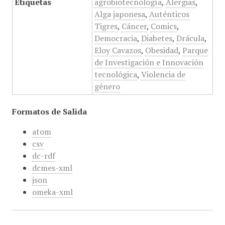
Etiquetas
agrobiotecnología
,
Alergias
,
Alga japonesa
,
Auténticos
Tigres
,
Cáncer
,
Comics
,
Democracia
,
Diabetes
,
Drácula
,
Eloy Cavazos
,
Obesidad
,
Parque
de Investigación e Innovación
tecnológica
,
Violencia de
género
Formatos de Salida
atom
csv
dc-rdf
dcmes-xml
json
omeka-xml