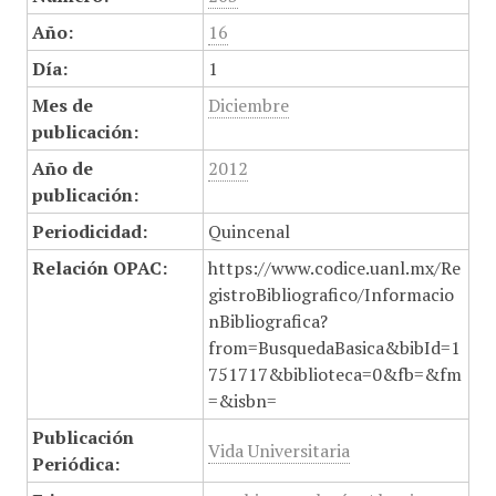
Año:
16
Día:
1
Mes de
Diciembre
publicación:
Año de
2012
publicación:
Periodicidad:
Quincenal
Relación OPAC:
https://www.codice.uanl.mx/Re
gistroBibliografico/Informacio
nBibliografica?
from=BusquedaBasica&bibId=1
751717&biblioteca=0&fb=&fm
=&isbn=
Publicación
Vida Universitaria
Periódica: