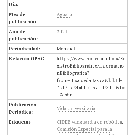
Día:
1
Mes de
Agosto
publicación:
Año de
2021
publicación:
Periodicidad:
Mensual
Relación OPAC:
https://www.codice.uanl.mx/Re
gistroBibliografico/Informacio
nBibliografica?
from=BusquedaBasica&bibId=1
751717&biblioteca=0&fb=&fm
=&isbn=
Publicación
Vida Universitaria
Periódica:
Etiquetas
CIDEB vanguardia en robótica
,
Comisión Especial para la