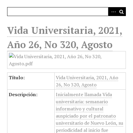
i
n
c
i
Vida Universitaria, 2021,
p
a
Año 26, No 320, Agosto
l
Título:
Vida Universitaria, 2021, Año
26, No 320, Agosto
Descripción:
Inicialmente llamada Vida
universitaria: semanario
informativo y cultural
auspiciado por el patronato
universitario de Nuevo León, su
periodicidad al inicio fue