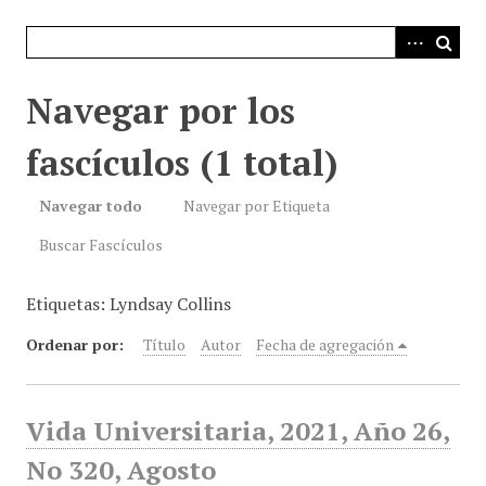
i
n
c
i
Navegar por los
p
a
fascículos (1 total)
l
Navegar todo
Navegar por Etiqueta
Buscar Fascículos
Etiquetas: Lyndsay Collins
Ordenar por:
Título
Autor
Fecha de agregación
Vida Universitaria, 2021, Año 26,
No 320, Agosto