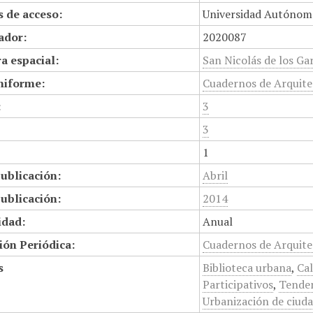
 de acceso:
Universidad Autónom
cador:
2020087
a espacial:
San Nicolás de los Gar
niforme:
Cuadernos de Arquite
:
3
3
1
ublicación:
Abril
ublicación:
2014
idad:
Anual
ión Periódica:
Cuadernos de Arquite
s
Biblioteca urbana
,
Cal
Participativos
,
Tenden
Urbanización de ciud