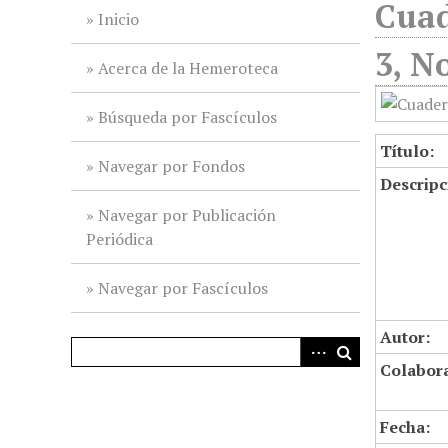
Cuad
i
Inicio
n
3, No
c
Acerca de la Hemeroteca
i
p
Búsqueda por Fascículos
a
Título:
l
Navegar por Fondos
Descripc
Navegar por Publicación
Periódica
Navegar por Fascículos
Autor:
Colabor
Fecha: