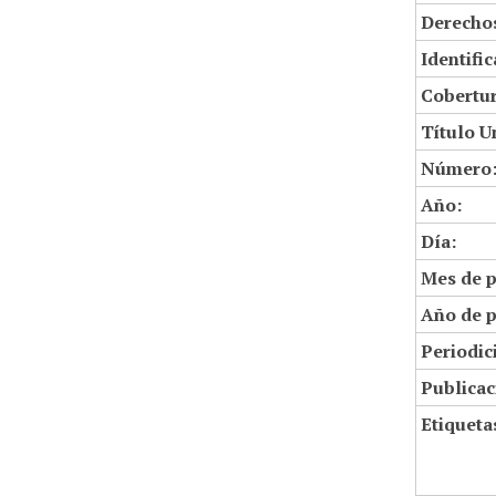
Derechos
Identifi
Cobertur
Título U
Número
Año:
Día:
Mes de p
Año de p
Periodic
Publicac
Etiqueta