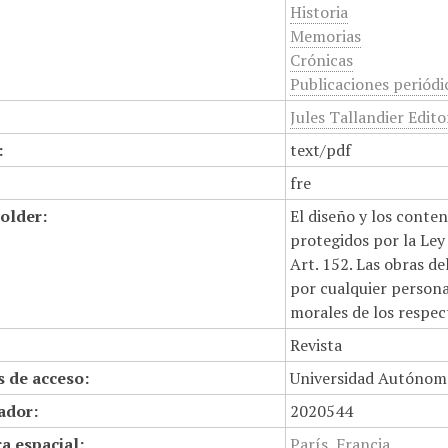
Historia
Memorias
Crónicas
Publicaciones periódi
Jules Tallandier Edito
:
text/pdf
fre
older:
El diseño y los conte
protegidos por la Ley 
Art. 152. Las obras d
por cualquier persona,
morales de los respec
Revista
 de acceso:
Universidad Autónom
cador:
2020544
a espacial:
París, Francia