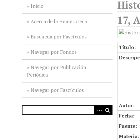
Hist
i
Inicio
n
17, 
c
Acerca de la Hemeroteca
i
p
Búsqueda por Fascículos
a
Título:
l
Navegar por Fondos
Descripc
Navegar por Publicación
Periódica
Navegar por Fascículos
Autor:
Fecha:
Fuente:
Materia: