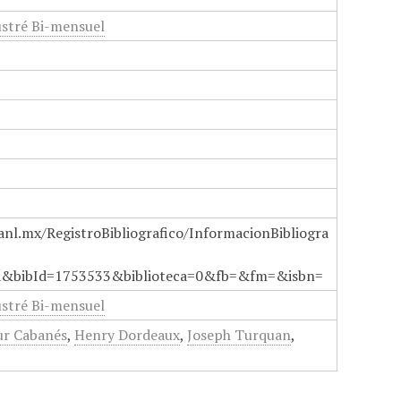
ustré Bi-mensuel
anl.mx/RegistroBibliografico/InformacionBibliogra
a&bibId=1753533&biblioteca=0&fb=&fm=&isbn=
ustré Bi-mensuel
ur Cabanés
,
Henry Dordeaux
,
Joseph Turquan
,