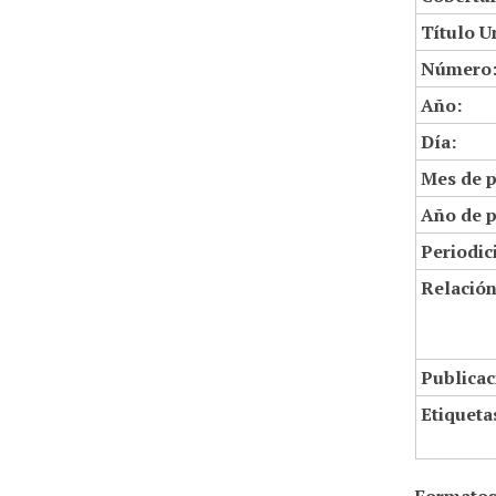
Título U
Número
Año:
Día:
Mes de p
Año de p
Periodic
Relació
Publicac
Etiqueta