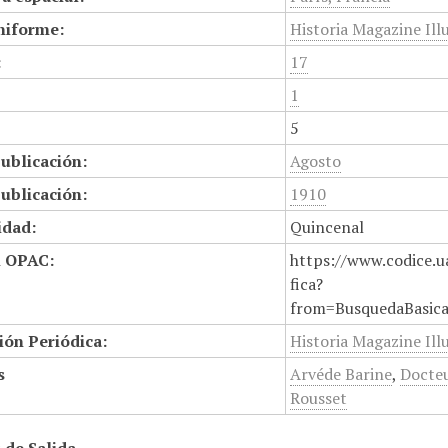
niforme:
Historia Magazine Ill
:
17
1
5
ublicación:
Agosto
ublicación:
1910
idad:
Quincenal
n OPAC:
https://www.codice.u
fica?
from=BusquedaBasic
ión Periódica:
Historia Magazine Ill
s
Arvéde Barine
,
Docte
Rousset