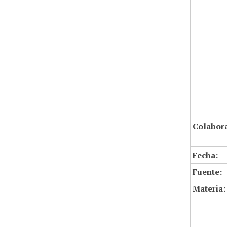
Colabor
Fecha:
Fuente:
Materia: