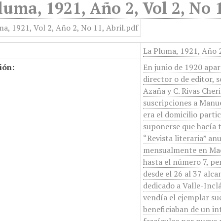
luma, 1921, Año 2, Vol 2, No 1
La Pluma, 1921, Año 2
ión:
En junio de 1920 apa
director o de editor,
Azaña y C. Rivas Cher
suscripciones a Manue
era el domicilio parti
suponerse que hacía t
“Revista literaria” a
mensualmente en Madri
hasta el número 7, per
desde el 26 al 37 alca
dedicado a Valle-Inclá
vendía el ejemplar sue
beneficiaban de un in