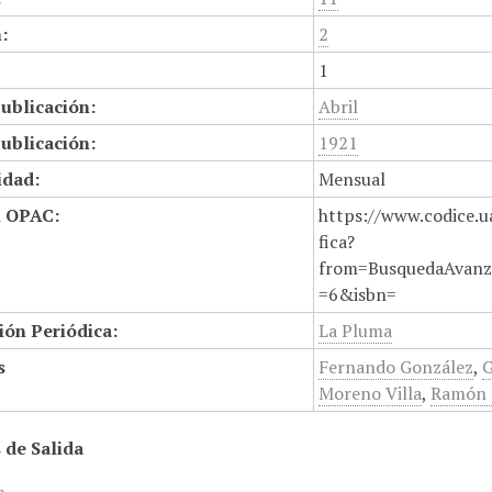
:
2
1
ublicación:
Abril
ublicación:
1921
idad:
Mensual
n OPAC:
https://www.codice.u
fica?
from=BusquedaAvanz
=6&isbn=
ión Periódica:
La Pluma
s
Fernando González
,
G
Moreno Villa
,
Ramón d
 de Salida