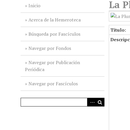
La P
i
Inicio
n
c
Acerca de la Hemeroteca
i
Título:
p
Búsqueda por Fascículos
Descripc
a
l
Navegar por Fondos
Navegar por Publicación
Periódica
Navegar por Fascículos