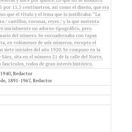
pesetas y doce por quince. Lo que no se modificó
,5 por 15,5 centímetros, así como el diseño, que era
o que el título y el lema que lo justificaba: “La
a / castillos, coronas, reyes / y la que sustenta
evó inicialmente un adorno tipográfico, pero
umario del número. Se encuadernaba con tapas
ista, en volúmenes de seis números, excepto el
s siete iniciales del año 1920. Se compuso en la
Sáez, sita en el número 21 de la calle del Norte,
fascículos, todos de gran interés histórico.
1940, Redactor
o de, 1891-1967, Redactor