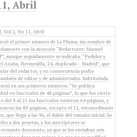
1, Abril
, Vol 2, No 11, Abril
reció el primer número de La Pluma, sin nombre de
 solamente con la mención “Redactores: Manuel
if”, aunque seguidamente se indicaba: “Pedidos y
l Azaña, Hermosilla, 24, duplicado – Madrid”, que
cular del redactor, y en consecuencia podía
ambién de editor y de administrador. Subtitulada
nunció en sus primeros números: “Se publica
d en fascículos de 48 páginas”, lo que fue cierto
o del 8 al 25 los fascículos tuvieron 64 páginas, y
nzaron las 80 páginas, excepto el 32, extraordinario
n, que llegó a las 96, el doble del tamaño inicial. Se
lto a dos pesetas, y los suscriptores se
teresante descuento, ya que se les enviaban seis