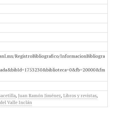
anl.mx/RegistroBibliografico/InformacionBibliogra
ada&bibId=1753230&biblioteca=0&fb=20000&fm
acetilla
,
Juan Ramón Jiménez
,
Libros y revistas
,
el Valle Inclán