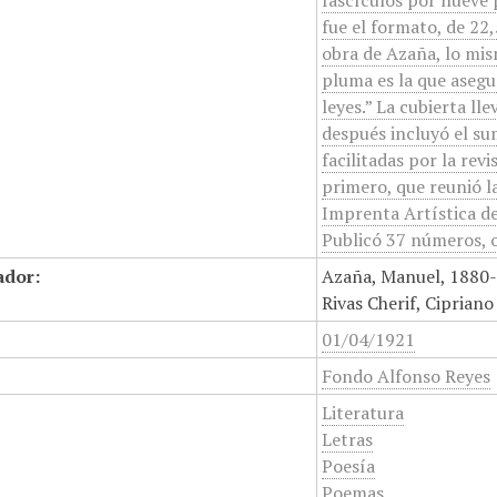
fascículos por nueve 
fue el formato, de 22
obra de Azaña, lo mism
pluma es la que asegur
leyes.” La cubierta ll
después incluyó el s
facilitadas por la rev
primero, que reunió la
Imprenta Artística de 
Publicó 37 números, o 
ador:
Azaña, Manuel, 1880-
Rivas Cherif, Ciprian
01/04/1921
Fondo Alfonso Reyes
Literatura
Letras
Poesía
Poemas