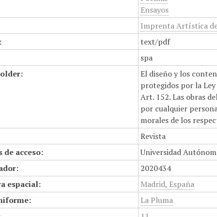
Ensayos
Imprenta Artística 
:
text/pdf
spa
older:
El diseño y los conte
protegidos por la Ley 
Art. 152. Las obras d
por cualquier persona,
morales de los respec
Revista
 de acceso:
Universidad Autónom
cador:
2020434
a espacial:
Madrid, España
niforme:
La Pluma
:
11